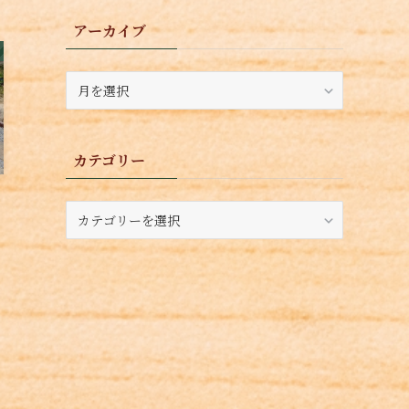
アーカイブ
ア
ー
カ
イ
カテゴリー
ブ
カ
テ
ゴ
リ
ー